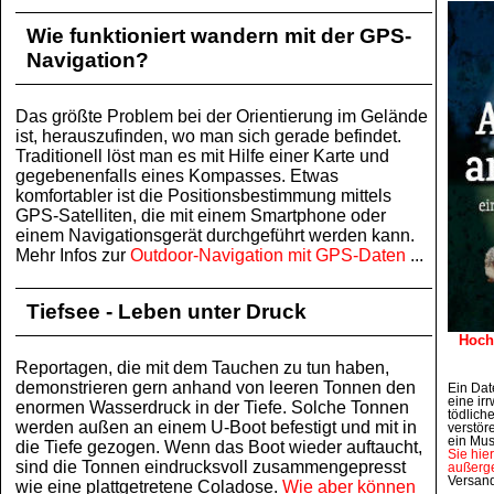
Wie funktioniert wandern mit der GPS-
Navigation?
Das größte Problem bei der Orientierung im Gelände
ist, herauszufinden, wo man sich gerade befindet.
Traditionell löst man es mit Hilfe einer Karte und
gegebenenfalls eines Kompasses. Etwas
komfortabler ist die Positionsbestimmung mittels
GPS-Satelliten, die mit einem Smartphone oder
einem Navigationsgerät durchgeführt werden kann.
Mehr Infos zur
Outdoor-Navigation mit GPS-Daten
...
Tiefsee - Leben unter Druck
Hoch
Reportagen, die mit dem Tauchen zu tun haben,
demonstrieren gern anhand von leeren Tonnen den
Ein Dat
eine irr
enormen Wasserdruck in der Tiefe. Solche Tonnen
tödlich
werden außen an einem U-Boot befestigt und mit in
verstör
ein Mus
die Tiefe gezogen. Wenn das Boot wieder auftaucht,
Sie hie
sind die Tonnen eindrucksvoll zusammengepresst
außerge
Versan
wie eine plattgetretene Coladose.
Wie aber können