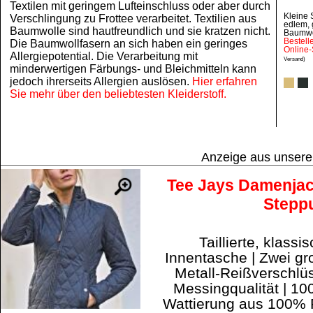
Textilen mit geringem Lufteinschluss oder aber durch
Kleine 
Verschlingung zu Frottee verarbeitet. Textilien aus
edlem,
Baumwolle sind hautfreundlich und sie kratzen nicht.
Baumwo
Bestell
Die Baumwollfasern an sich haben ein geringes
Online-
Allergiepotential. Die Verarbeitung mit
Versand)
minderwertigen Färbungs- und Bleichmitteln kann
jedoch ihrerseits Allergien auslösen.
Hier erfahren
Sie mehr über den beliebtesten Kleiderstoff.
Anzeige aus unser
Tee Jays Damenjac
Stepp
Taillierte, klass
Innentasche | Zwei gr
Metall-Reißverschlü
Messingqualität | 1
Wattierung aus 100%